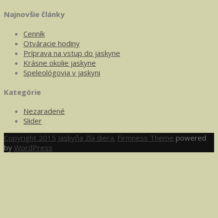
Najnovšie články
Cenník
Otváracie hodiny
Príprava na vstup do jaskyne
Krásne okolie jaskyne
Speleológovia v jaskyni
Kategórie
Nezaradené
Slider
Copyright 2015 Jaskyňa Zlá diera.
Firmness Theme
powered
by
WordPress