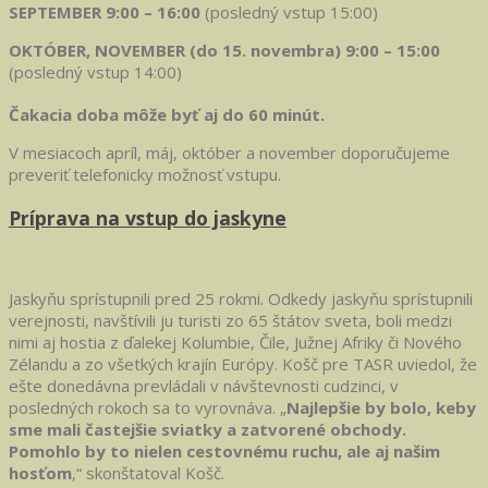
SEPTEMBER 9:00 – 16:00
(posledný vstup 15:00)
OKTÓBER, NOVEMBER (do 15. novembra) 9:00 – 15:00
(posledný vstup 14:00)
Čakacia doba môže byť aj do 60 minút.
V mesiacoch apríl, máj, október a november doporučujeme
preveriť telefonicky možnosť vstupu.
Príprava na vstup do jaskyne
Jaskyňu sprístupnili pred 25 rokmi. Odkedy jaskyňu sprístupnili
verejnosti, navštívili ju turisti zo 65 štátov sveta, boli medzi
nimi aj hostia z ďalekej Kolumbie, Čile, Južnej Afriky či Nového
Zélandu a zo všetkých krajín Európy. Košč pre TASR uviedol, že
ešte donedávna prevládali v návštevnosti cudzinci, v
posledných rokoch sa to vyrovnáva. „
Najlepšie by bolo, keby
sme mali častejšie sviatky a zatvorené obchody.
Pomohlo by to nielen cestovnému ruchu, ale aj našim
hosťom
,“ skonštatoval Košč.