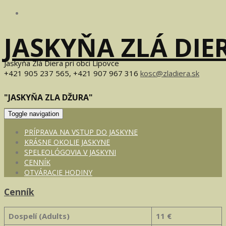
JASKYŇA ZLÁ DIE
Jaskyňa Zlá Diera pri obci Lipovce
+421 905 237 565, +421 907 967 316
kosc@zladiera.sk
"JASKYŇA ZLA DŽURA"
Toggle navigation
PRÍPRAVA NA VSTUP DO JASKYNE
KRÁSNE OKOLIE JASKYNE
SPELEOLÓGOVIA V JASKYNI
CENNÍK
OTVÁRACIE HODINY
Cenník
Dospelí (Adults)
11 €