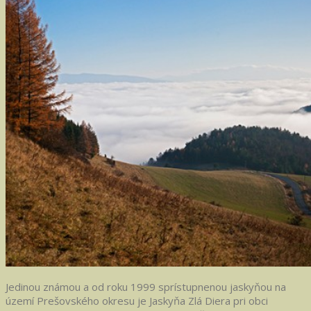
Jedinou známou a od roku 1999 sprístupnenou jaskyňou na
území Prešovského okresu je Jaskyňa Zlá Diera pri obci