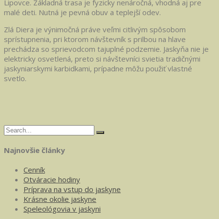
Lipovce. Základná trasa je fyzicky nenáročná, vhodná aj pre
malé deti. Nutná je pevná obuv a teplejší odev.
Zlá Diera je výnimočná práve veľmi citlivým spôsobom
sprístupnenia, pri ktorom návštevník s prilbou na hlave
prechádza so sprievodcom tajuplné podzemie. Jaskyňa nie je
elektricky osvetlená, preto si návštevníci svietia tradičnými
jaskyniarskymi karbidkami, prípadne môžu použiť vlastné
svetlo.
Najnovšie články
Cenník
Otváracie hodiny
Príprava na vstup do jaskyne
Krásne okolie jaskyne
Speleológovia v jaskyni