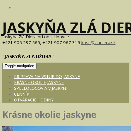
JASKYŇA ZLÁ DIE
Jaskyňa Zlá Diera pri obci Lipovce
+421 905 237 565, +421 907 967 316
kosc@zladiera.sk
"JASKYŇA ZLA DŽURA"
Toggle navigation
PRÍPRAVA NA VSTUP DO JASKYNE
KRÁSNE OKOLIE JASKYNE
SPELEOLÓGOVIA V JASKYNI
CENNÍK
OTVÁRACIE HODINY
Krásne okolie jaskyne