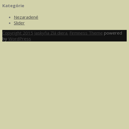
Kategórie
Nezaradené
Slider
Copyright 2015 Jaskyňa Zlá diera.
Firmness Theme
powered
by
WordPress