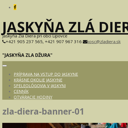
JASKYŇA ZLÁ DIE
Jaskyňa Zlá Diera pri obci Lipovce
+421 905 237 565, +421 907 967 316
kosc@zladiera.sk
"JASKYŇA ZLA DŽURA"
Toggle
navigation
PRÍPRAVA NA VSTUP DO JASKYNE
KRÁSNE OKOLIE JASKYNE
SPELEOLÓGOVIA V JASKYNI
CENNÍK
OTVÁRACIE HODINY
zla-diera-banner-01